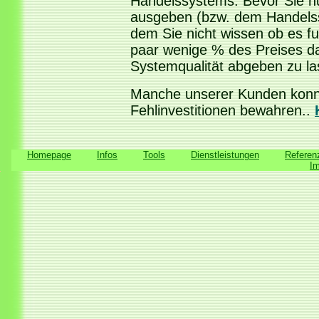
Handelssystems. Bevor Sie h
ausgeben (bzw. dem Handelss
dem Sie nicht wissen ob es fun
paar wenige % des Preises da
Systemqualität abgeben zu la
Manche unserer Kunden konnt
Fehlinvestitionen bewahren..
Homepage
Infos
Tools
Dienstleistungen
Referen
I